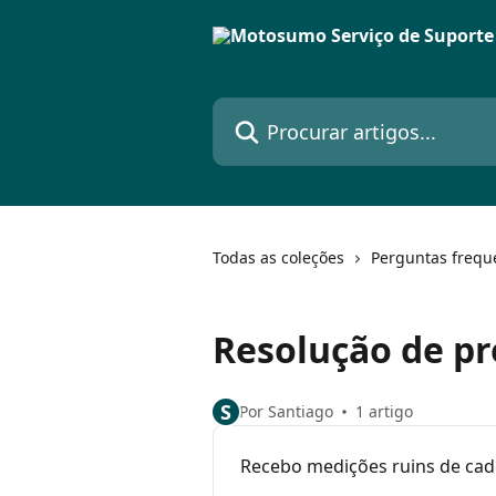
Ir para conteúdo principal
Procurar artigos...
Todas as coleções
Perguntas frequ
Resolução de p
S
Por Santiago
1 artigo
Recebo medições ruins de cadê